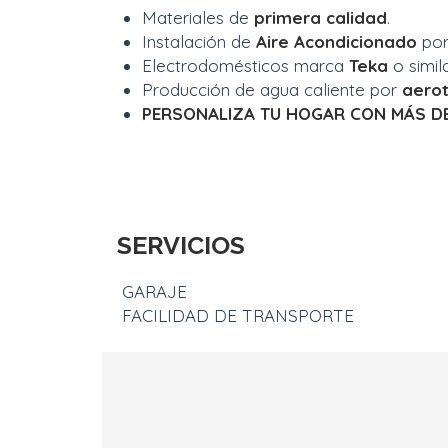
Materiales de
p
r
i
me
r
a
c
al
i
d
a
d
.
Instalación de
A
i
r
e
A
c
o
n
d
i
c
i
o
na
d
o
por
Electrodomésticos marca
T
e
k
a
o simila
Producción de agua caliente por
ae
r
o
P
ER
S
ON
A
L
I
Z
A
T
U
H
OG
A
R
C
O
N
M
Á
S
D
SERVICIOS
GARAJE
FACILIDAD DE TRANSPORTE