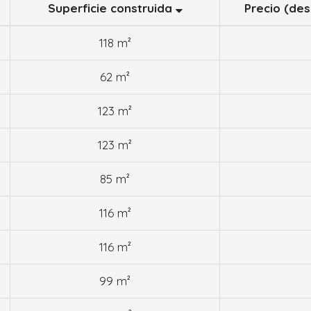
Superficie construida
Precio (de
118 m²
62 m²
123 m²
123 m²
85 m²
116 m²
116 m²
99 m²