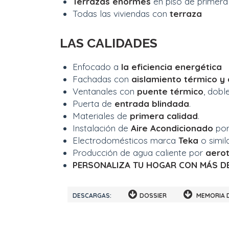
Terrazas enormes
en piso de primera
Todas las viviendas con
terraza
LAS CALIDADES
Enfocado a
la
e
fi
c
i
e
n
c
ia
e
ne
r
g
é
t
i
c
a
Fachadas con
a
is
l
a
m
i
e
n
to
tér
m
ico y
Ventanales con
p
u
e
n
t
e
t
é
r
m
i
c
o
, doble
Puerta de
entrada
b
li
n
d
a
d
a
.
Materiales de
p
r
i
me
r
a
c
al
i
d
a
d
.
Instalación de
A
i
r
e
A
c
o
n
d
i
c
i
o
na
d
o
por
Electrodomésticos marca
T
e
k
a
o simila
Producción de agua caliente por
ae
r
o
P
ER
S
ON
A
L
I
Z
A
T
U
H
OG
A
R
C
O
N
M
Á
S
D
DESCARGAS:
DOSSIER
MEMORIA 