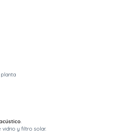
 planta
a
cústic
o
.
 vidrio y filtro solar.