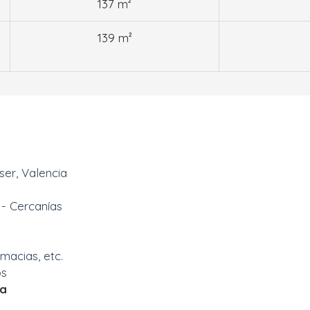
137 m²
139 m²
ser, Valencia
- Cercanías
rmacias, etc.
os
la