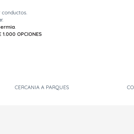
 conductos.
r.
t
e
r
m
i
a
.
E
1.
0
0
0
O
P
C
I
O
N
E
S
CERCANIA A PARQUES
CO