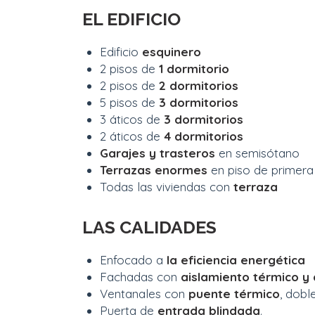
EL EDIFICIO
Edificio
esquinero
2 pisos de
1 dormitorio
2 pisos de
2 dormitorios
5 pisos de
3 dormitorios
3 áticos de
3 dormitorios
2 áticos de
4 dormitorios
Garajes y trasteros
en semisótano
Terrazas enormes
en piso de primera
Todas las viviendas con
terraza
LAS CALIDADES
Enfocado a
la
e
fi
c
i
e
n
c
ia
e
ne
r
g
é
t
i
c
a
Fachadas con
a
is
l
a
m
i
e
n
to
tér
m
ico y
Ventanales con
p
u
e
n
t
e
t
é
r
m
i
c
o
, doble
Puerta de
entrada
b
li
n
d
a
d
a
.