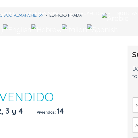
INICIO
QUIENES SOMOS
PROYECTOS
NOTICIAS
CISCO ALMARCHE, 39
EDIFICIO FRADA
S
Dé
to
 VENDIDO
2, 3 y 4
14
Viviendas: