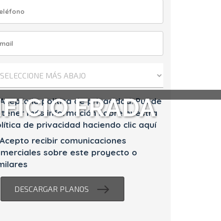
IFICIO FRADA
Acepto la política de privacidad. Puede
tener más información sobre nuestra
lítica de privacidad haciendo clic aquí
Acepto recibir comunicaciones
merciales sobre este proyecto o
milares
DESCARGAR PLANOS