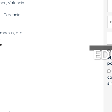
ser, Valencia
- Cercanías
rmacias, etc.
os
la
ED
ob
po
co
si